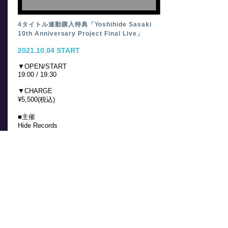
4タイトル連動購入特典「Yoshihide Sasaki
10th Anniversary Project Final Live」
2021.10.04
START
▼OPEN/START
19:00 / 19:30
▼CHARGE
¥5,500(税込)
■主催
Hide Records
■企画制作
Hide Records
■協力
harevutai