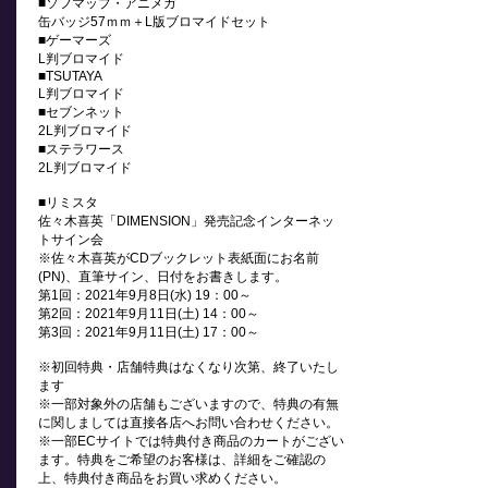
■ソフマップ・アニメガ
缶バッジ57ｍｍ＋L版ブロマイドセット
■ゲーマーズ
L判ブロマイド
■TSUTAYA
L判ブロマイド
■セブンネット
2L判ブロマイド
■ステラワース
2L判ブロマイド
■リミスタ
佐々木喜英「DIMENSION」発売記念インターネッ
トサイン会
※佐々木喜英がCDブックレット表紙面にお名前
(PN)、直筆サイン、日付をお書きします。
第1回：2021年9月8日(水) 19：00～
第2回：2021年9月11日(土) 14：00～
第3回：2021年9月11日(土) 17：00～
※初回特典・店舗特典はなくなり次第、終了いたし
ます
※一部対象外の店舗もございますので、特典の有無
に関しましては直接各店へお問い合わせください。
※一部ECサイトでは特典付き商品のカートがござい
ます。特典をご希望のお客様は、詳細をご確認の
上、特典付き商品をお買い求めください。