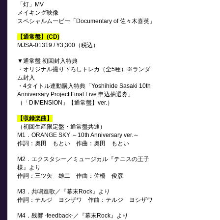
「灯」MV
メイキング映像
スペシャルムービー「Documentary of 佐々木喜英」
【通常盤】(CD)
MJSA-01319 / ¥3,300（税込）
▼通常盤 初回封入特典
・オリジナル撮り下ろしトレカ（全5種）※ランダ
ム封入
・4
タイトル連動購入特典「
Yoshihide Sasaki 10th
Anniversary Project
Final Live 申込
抽選券」
（「DIMENSION」【通常盤】ver.）
【収録楽曲】
（初回生産限定盤・通常盤共通）
M1．ORANGE SKY ～10th Anniversary ver.～
作詞：奥田 もとい 作曲：奥田 もとい
M2．エクスタシー／ミュージカル『テニスの王子
様』より
作詞：三ツ矢 雄二 作曲：佐橋 俊彦
M3．共鳴進歌／『幕末Rock』より
作詞：テルジ ヨシザワ 作曲：テルジ ヨシザワ
M4．残響 -feedback-／『幕末Rock』より