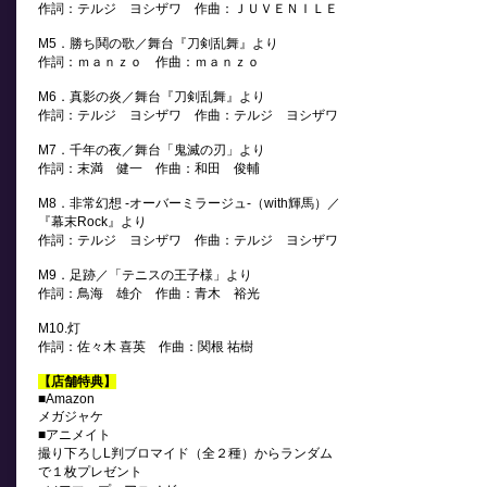
作詞：テルジ ヨシザワ 作曲：ＪＵＶＥＮＩＬＥ
M5．勝ち鬨の歌／舞台『刀剣乱舞』より
作詞：ｍａｎｚｏ 作曲：ｍａｎｚｏ
M6．真影の炎／舞台『刀剣乱舞』より
作詞：テルジ ヨシザワ 作曲：テルジ ヨシザワ
M7．千年の夜／舞台「鬼滅の刃」より
作詞：末満 健一 作曲：和田 俊輔
M8．非常幻想 -オーバーミラージュ-（with輝馬）／
『幕末Rock』より
作詞：テルジ ヨシザワ 作曲：テルジ ヨシザワ
M9．足跡／「テニスの王子様」より
作詞：鳥海 雄介 作曲：青木 裕光
M10.灯
作詞：佐々木 喜英 作曲：関根 祐樹
【店舗特典】
■Amazon
メガジャケ
■アニメイト
撮り下ろしL判ブロマイド（全２種）からランダム
で１枚プレゼント